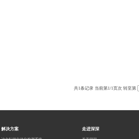
共
1
条记录 当前第
1
/1页次 转至第
解决方案
走进深深