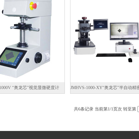
-1000V “奥龙芯”视觉显微硬度计
共
6
条记录 当前第
1
/1页次 转至第